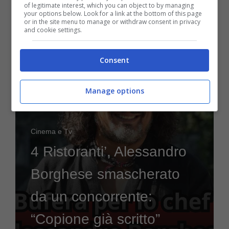
of legitimate interest, which you can object to by managing
your options below. Look for a link at the bottom of this page
or in the site menu to manage or withdraw consent in privacy
and cookie settings.
5 Gennaio 2024
Consent
Manage options
Cinema e Tv
4 Ristoranti’, Alessandro
Borghese smascherato
da un concorrente:
“Copione già scritto”