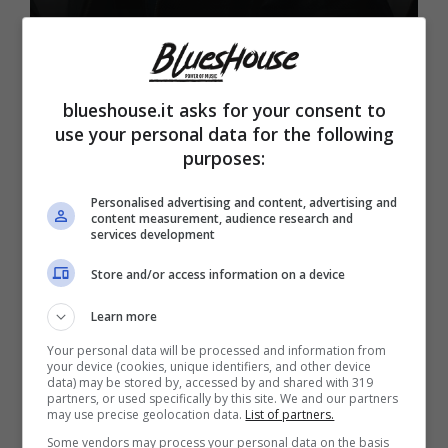
6 Gennaio 2024
blueshouse.it asks for your consent to
use your personal data for the following
purposes:
Personalised advertising and content, advertising and
content measurement, audience research and
services development
Store and/or access information on a device
Personaggi
Learn more
Chiara Ferragni, nuovi
Your personal data will be processed and information from
your device (cookies, unique identifiers, and other device
guai per lei: la decisione
data) may be stored by, accessed by and shared with 319
partners, or used specifically by this site. We and our partners
may use precise geolocation data.
List of partners.
degli sponsor
Some vendors may process your personal data on the basis