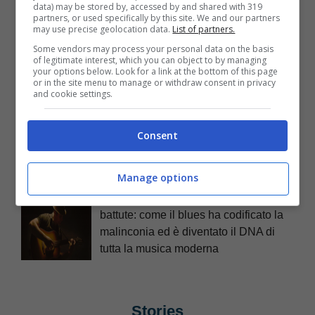
data) may be stored by, accessed by and shared with 319
Perché alcune melodie ci fanno
partners, or used specifically by this site. We and our partners
piangere e altre ci danno la carica
may use precise geolocation data.
List of partners.
Some vendors may process your personal data on the basis
of legitimate interest, which you can object to by managing
your options below. Look for a link at the bottom of this page
or in the site menu to manage or withdraw consent in privacy
and cookie settings.
Generazione algoritmo: come i trend
social stanno cambiando la struttura
Consent
delle canzoni italiane
Manage options
Il diavolo all’incrocio e le dodici
battute: come il blues ha codificato la
malinconia ed è diventato il DNA di
tutta la musica moderna
Stories