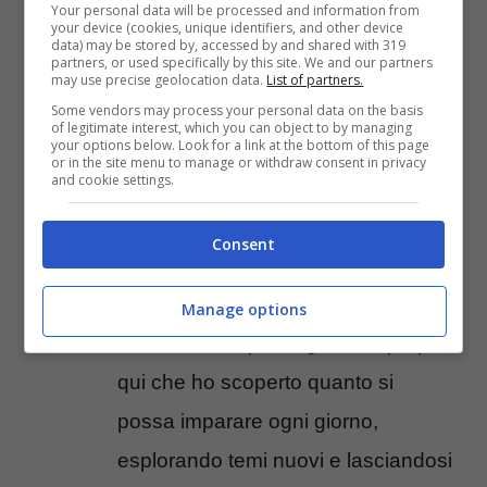
Your personal data will be processed and information from
your device (cookies, unique identifiers, and other device
A cura di Cinema e Tv
data) may be stored by, accessed by and shared with 319
partners, or used specifically by this site. We and our partners
may use precise geolocation data.
List of partners.
Laureata in Giurisprudenza, cambio
Some vendors may process your personal data on the basis
of legitimate interest, which you can object to by managing
your options below. Look for a link at the bottom of this page
strada quasi subito e dal 2008
or in the site menu to manage or withdraw consent in privacy
and cookie settings.
lavoro sul web. Un ambiente
dinamico che mi ha insegnato il
Consent
valore della ricerca continua, della
curiosità e della capacità di
Manage options
rimettersi sempre in gioco. È proprio
qui che ho scoperto quanto si
possa imparare ogni giorno,
esplorando temi nuovi e lasciandosi