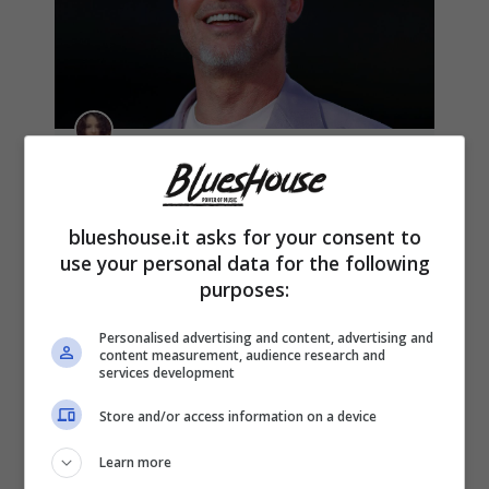
Il capolavoro segreto che Brad Pitt
non ha mai smesso di difendere
blueshouse.it asks for your consent to
22 Gennaio 2026
use your personal data for the following
purposes:
Personalised advertising and content, advertising and
content measurement, audience research and
services development
1
2
3
…
103
>>
Store and/or access information on a device
Learn more