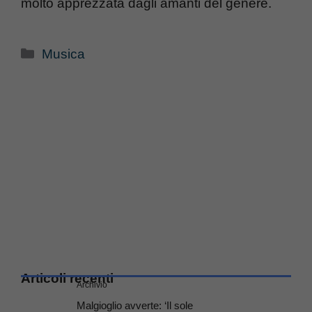
molto apprezzata dagli amanti del genere.
Categorie
Musica
Articoli recenti
Archivio
Malgioglio avverte: ‘Il sole