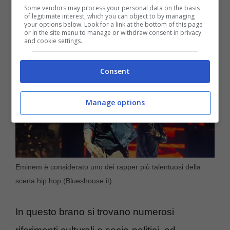
dei primati
Some vendors may process your personal data on the basis
of legitimate interest, which you can object to by managing
your options below. Look for a link at the bottom of this page
or in the site menu to manage or withdraw consent in privacy
and cookie settings.
Consent
Manage options
Eminem è considerato uno dei rapper più talentuosi della
scena hip hop (Blueshouse.it)
In questo brano si trovano numerosi