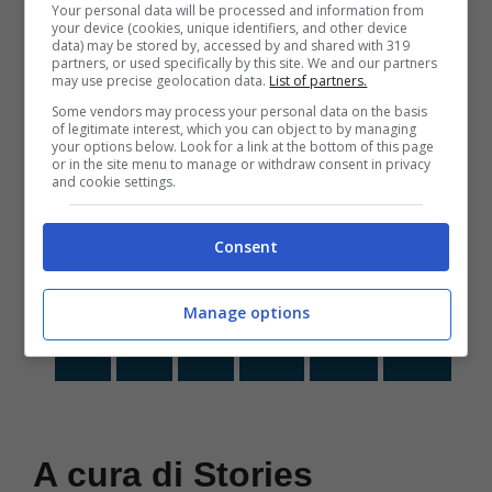
Your personal data will be processed and information from
your device (cookies, unique identifiers, and other device
data) may be stored by, accessed by and shared with 319
partners, or used specifically by this site. We and our partners
may use precise geolocation data.
List of partners.
Kit Harington, l’attore de “Il Trono
Some vendors may process your personal data on the basis
di Spade” è papà bis. Sì, ma
of legitimate interest, which you can object to by managing
your options below. Look for a link at the bottom of this page
ricordate come lo annunciò?
or in the site menu to manage or withdraw consent in privacy
and cookie settings.
26 Luglio 2024
Consent
Manage options
1
2
3
…
20
>>
A cura di Stories