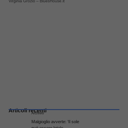
Virginia Grozio – BluesHouse.it
Articoli recenti
Archivio
Malgioglio avverte: ‘Il sole
può essere letale,