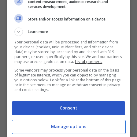
content measurement, audience research and
services development
collaborando con diverse testate locali e non.
Le tematiche di cui mi occupo sono
Store and/or access information on a device
ambiente, cronaca, spettacolo e attualità. Le
Learn more
altre mie passioni sono l’arte, il cinema e il
Your personal data will be processed and information from
your device (cookies, unique identifiers, and other device
teatro che ho avuto modo di approfondire
data) may be stored by, accessed by and shared with 319
partners, or used specifically by this site. We and our partners
may use precise geolocation data.
List of partners.
attraverso studi e viaggi.
Some vendors may process your personal data on the basis
of legitimate interest, which you can object to by managing
your options below. Look for a link at the bottom of this page
or in the site menu to manage or withdraw consent in privacy
and cookie settings.
Consent
Manage options