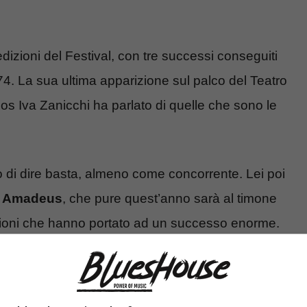
edizioni del Festival, con tre successi conseguiti
74. La sua ultima apparizione sul palco del Teatro
os Iva Zanicchi ha parlato di quelle che sono le
o di dire basta, almeno come concorrente. Lei poi
ad Amadeus
, che pure quest’anno sarà al timone
izioni che hanno portato ad un successo enorme.
 e quel che lei dice desta attenzione, in virtù
solo. L’artista emiliana ha fatto anche da