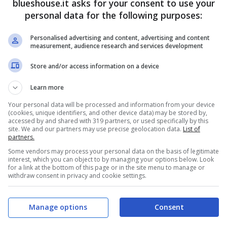
blueshouse.it asks for your consent to use your
 in tv.
personal data for the following purposes:
Personalised advertising and content, advertising and content
su Festival e conduttore
measurement, audience research and services development
Store and/or access information on a device
Learn more
Your personal data will be processed and information from your device
(cookies, unique identifiers, and other device data) may be stored by,
accessed by and shared with 319 partners, or used specifically by this
site. We and our partners may use precise geolocation data.
List of
partners.
Some vendors may process your personal data on the basis of legitimate
interest, which you can object to by managing your options below. Look
for a link at the bottom of this page or in the site menu to manage or
withdraw consent in privacy and cookie settings.
Manage options
Consent