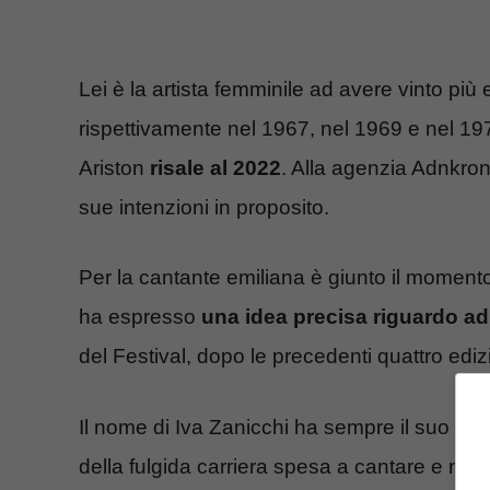
Lei è la artista femminile ad avere vinto più 
rispettivamente nel 1967, nel 1969 e nel 19
Ariston
risale al 2022
. Alla agenzia Adnkron
sue intenzioni in proposito.
Per la cantante emiliana è giunto il moment
ha espresso
una idea precisa riguardo 
del Festival, dopo le precedenti quattro ed
Il nome di Iva Zanicchi ha sempre il suo peso
della fulgida carriera spesa a cantare e non 