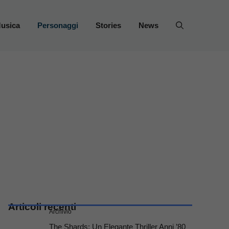
usica
Personaggi
Stories
News
Articoli recenti
Archivio
The Shards: Un Elegante Thriller Anni ’80