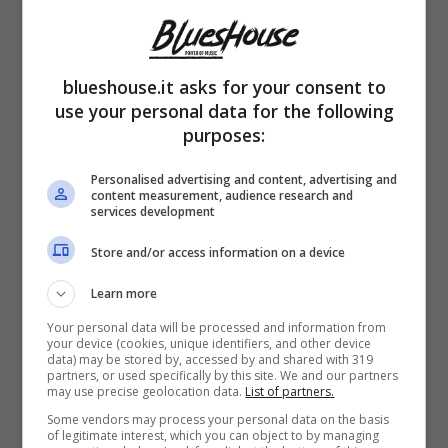
7 Marzo 2024
blueshouse.it asks for your consent to
use your personal data for the following
purposes:
Personalised advertising and content, advertising and
content measurement, audience research and
services development
Musica
Store and/or access information on a device
Chi è Daniela Pes: nuova
Learn more
promessa della musica
Your personal data will be processed and information from
your device (cookies, unique identifiers, and other device
data) may be stored by, accessed by and shared with 319
italiana
partners, or used specifically by this site. We and our partners
may use precise geolocation data.
List of partners.
Some vendors may process your personal data on the basis
of legitimate interest, which you can object to by managing