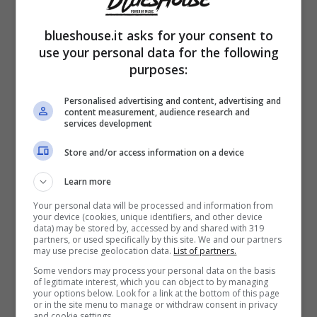
concentrazione e un immersione totale,
accrescendo la produttività. Ultimo beneficio,
blueshouse.it asks for your consent to
use your personal data for the following
è il fatto che la musica riesce a coprire i
purposes:
rumori che provengono dall’esterno,
Personalised advertising and content, advertising and
donando quel senso di isolamento che serve
content measurement, audience research and
services development
al cervello a concentrarsi sull’attività in atto.
Store and/or access information on a device
Studiare ascoltando musica può essere
Learn more
controproducente
Your personal data will be processed and information from
your device (cookies, unique identifiers, and other device
data) may be stored by, accessed by and shared with 319
partners, or used specifically by this site. We and our partners
may use precise geolocation data.
List of partners.
Some vendors may process your personal data on the basis
of legitimate interest, which you can object to by managing
your options below. Look for a link at the bottom of this page
or in the site menu to manage or withdraw consent in privacy
and cookie settings.