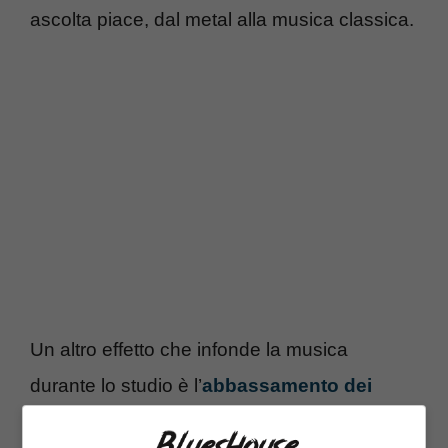
ascolta piace, dal metal alla musica classica.
Un altro effetto che infonde la musica
durante lo studio è l’
abbassamento dei
livelli di stress
, i quali favoriscono la