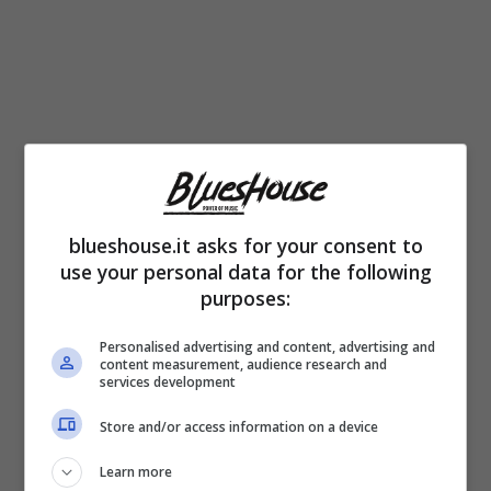
blueshouse.it asks for your consent to
use your personal data for the following
purposes:
Dai
capolavori
più storici, ma anche più
conosciuti, come “
Rosso Relativo
“, primo
Personalised advertising and content, advertising and
content measurement, audience research and
album del
2001
fino a “
Nessuno è solo
” del
services development
2006
con l’iconico pezzo di “
Ti scatterò una
Store and/or access information on a device
foto
“. Ma Tiziano Ferro sa essere un’artista
Learn more