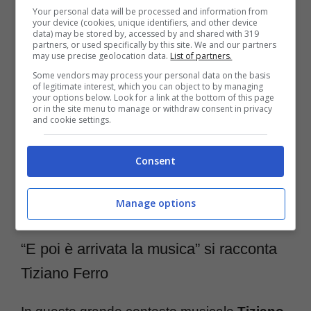
poliedrico, che lascia tante briciole del suo
Your personal data will be processed and information from
your device (cookies, unique identifiers, and other device
percorso, come il
capolavoro
poco
data) may be stored by, accessed by and shared with 319
partners, or used specifically by this site. We and our partners
conosciuto, che consiglio vivamente di
may use precise geolocation data.
List of partners.
Some vendors may process your personal data on the basis
ascoltare, del feat con i
Linea77
nel loro
of legitimate interest, which you can object to by managing
your options below. Look for a link at the bottom of this page
album “
Horror Vacui
“, nel pezzo “
Sogni
or in the site menu to manage or withdraw consent in privacy
and cookie settings.
Risplendono
“. Se non lo avete ancora
messo vi dirò un altro buon motivo per
Consent
ascoltarlo: è una canzone
metal
con la voce
Manage options
di Tiziano Ferro.
“E poi è arrivata la musica” si racconta
Tiziano Ferro