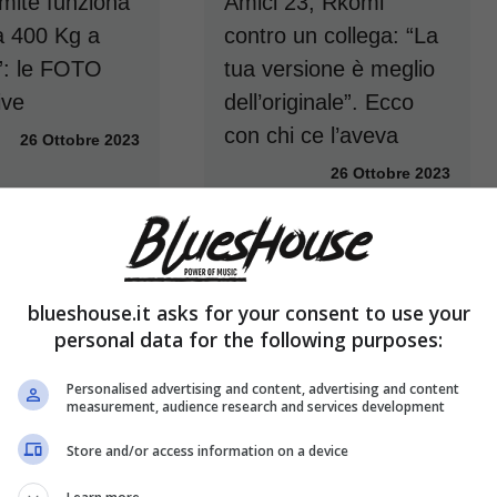
limite funziona
Amici 23, Rkomi
a 400 Kg a
contro un collega: “La
o”: le FOTO
tua versione è meglio
ive
dell’originale”. Ecco
con chi ce l’aveva
26 Ottobre 2023
26 Ottobre 2023
blueshouse.it asks for your consent to use your
personal data for the following purposes:
Personalised advertising and content, advertising and content
measurement, audience research and services development
Store and/or access information on a device
Fratello’, dopo
Fabio Fazio provoca