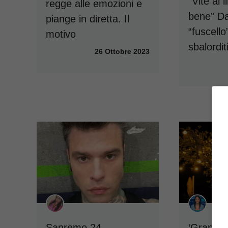
“Vite al 
regge alle emozioni e
bene” D
piange in diretta. Il
“fuscell
motivo
sbalordit
26 Ottobre 2023
Sanremo 24,
‘Grande 