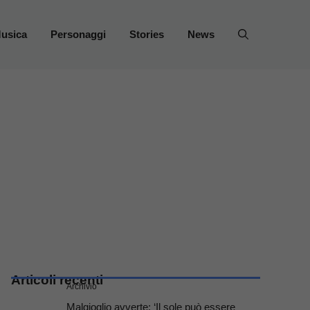
usica
Personaggi
Stories
News
Articoli recenti
Archivio
Malgioglio avverte: ‘Il sole può essere