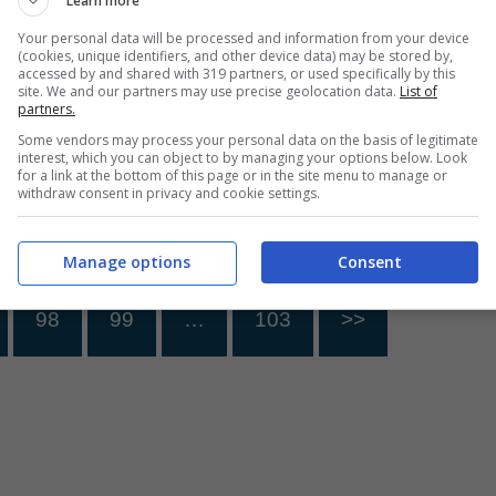
Learn more
ta Greta lascia
anche Fiorello, la
Your personal data will be processed and information from your device
(cookies, unique identifiers, and other device data) may be stored by,
Ora penso a
risposta del conduttore
accessed by and shared with 319 partners, or used specifically by this
site. We and our partners may use precise geolocation data.
List of
ella Casa
non si fa attendere
partners.
rla
26 Ottobre 2023
Some vendors may process your personal data on the basis of legitimate
interest, which you can object to by managing your options below. Look
26 Ottobre 2023
for a link at the bottom of this page or in the site menu to manage or
withdraw consent in privacy and cookie settings.
Manage options
Consent
98
99
…
103
>>