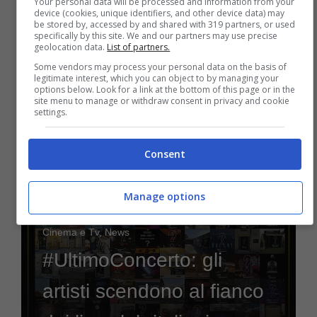
costosi al mondo
Your personal data will be processed and information from your
device (cookies, unique identifiers, and other device data) may
be stored by, accessed by and shared with 319 partners, or used
specifically by this site. We and our partners may use precise
geolocation data.
List of partners.
Some vendors may process your personal data on the basis of
26 Febbraio 2021
legitimate interest, which you can object to by managing your
options below. Look for a link at the bottom of this page or in the
site menu to manage or withdraw consent in privacy and cookie
settings.
Consent
Manage options
Cinema e Tv
,
News
#UltimoConcerto: gli
artisti scendono al fianco