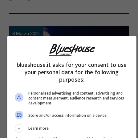
3 Marzo 2021
blueshouse.it asks for your consent to use
your personal data for the following
purposes:
Personalised advertising and content, advertising and
content measurement, audience research and services
development
Cinema e Tv
,
News
Store and/or access information on a device
I 10 strumenti musicali più
Learn more