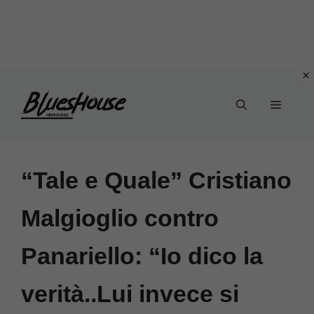
Vai
Menu
al
contenuto
“Tale e Quale” Cristiano
Malgioglio contro
Panariello: “Io dico la
verità..Lui invece si