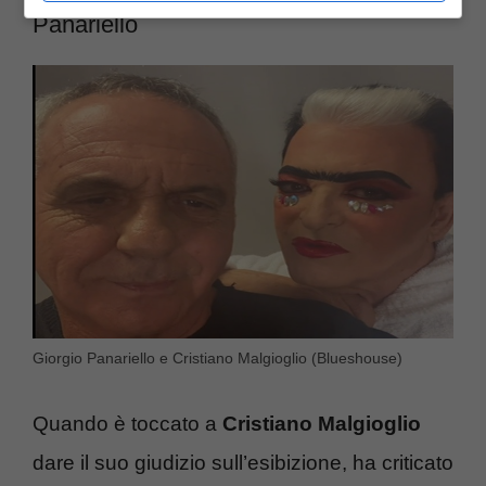
Panariello
Giorgio Panariello e Cristiano Malgioglio (Blueshouse)
Quando è toccato a
Cristiano Malgioglio
dare il suo giudizio sull’esibizione, ha criticato