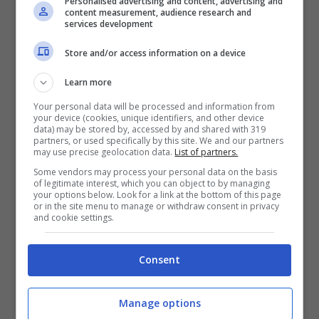
Personalised advertising and content, advertising and
content measurement, audience research and
services development
Store and/or access information on a device
Learn more
Sono arrivati i complimenti di
Alessia
Your personal data will be processed and information from
Marcuzzi
, sorpresa positivamente dal talento
your device (cookies, unique identifiers, and other device
data) may be stored by, accessed by and shared with 319
di Alex Belli e della sua voce graffiata su cui
partners, or used specifically by this site. We and our partners
may use precise geolocation data.
List of partners.
ha lavorato molto in questa settimana, così
Some vendors may process your personal data on the basis
of legitimate interest, which you can object to by managing
come da parte di
Loretta Goggi
e
Giorgio
your options below. Look for a link at the bottom of this page
or in the site menu to manage or withdraw consent in privacy
Panariello
che all’unisono hanno apprezzato
and cookie settings.
l’artista, sottolineando che secondo loro
Consent
meriterebbe un posto più in alto in classifica.
Manage options
Cristiano Malgioglio VS Giorgio