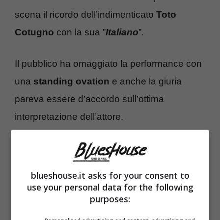
scena il ricordo dell’indimenticato
Toto
Cotugno
con la sua ”
Italiano
”.
Il pubblico ha omaggiato la performance con
una
standing ovation
e anche la giuria
pareva essere d’accordo sull’ottima
interpretazione dell’attore.
blueshouse.it asks for your consent to
use your personal data for the following
purposes: