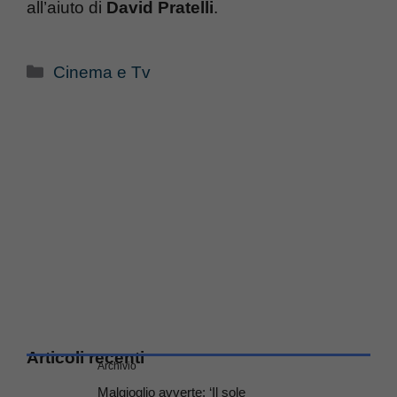
all’aiuto di
David Pratelli
.
Categorie
Cinema e Tv
Articoli recenti
Archivio
Malgioglio avverte: ‘Il sole