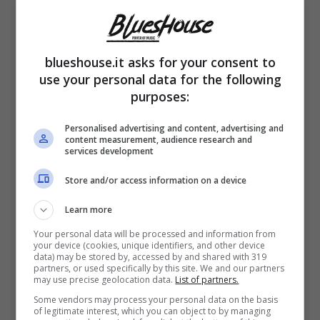
19 Novembre 2023
blueshouse.it asks for your consent to
use your personal data for the following
purposes:
Personalised advertising and content, advertising and
content measurement, audience research and
Personaggi
services development
Ilary Blasi, gesto
Store and/or access information on a device
clamoroso verso
Learn more
Francesco Totti durante il
Your personal data will be processed and information from
your device (cookies, unique identifiers, and other device
data) may be stored by, accessed by and shared with 319
compleanno del figlio
partners, or used specifically by this site. We and our partners
may use precise geolocation data.
List of partners.
Some vendors may process your personal data on the basis
of legitimate interest, which you can object to by managing