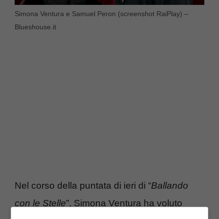
Simona Ventura e Samuel Peron (screenshot RaiPlay) –
Blueshouse.it
Nel corso della puntata di ieri di “
Ballando
con le Stelle
”, Simona Ventura ha voluto