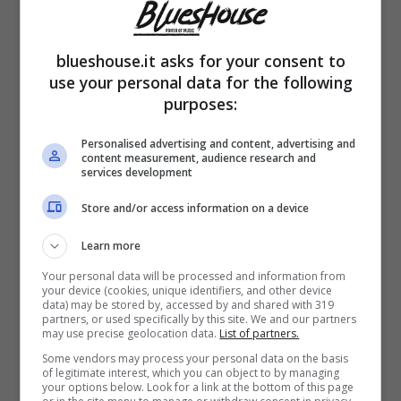
raccontare un
aneddoto
che la riguarda
molto da vicino, ma come si è arrivati fin qui?
blueshouse.it asks for your consent to
Nella clip introduttiva, la conduttrice ha voluto
use your personal data for the following
rispondere a
Guillermo Mariotto
, il quale
purposes:
aveva sostenuto che la
presenza in gara
Personalised advertising and content, advertising and
content measurement, audience research and
del compagno Giovanni Terzi
possa in
services development
qualche modo essere deleteria.
Store and/or access information on a device
Learn more
Simona Ventura, però, ha risposto che non è
Your personal data will be processed and information from
assolutamente così. Selvaggia Lucarelli,
your device (cookies, unique identifiers, and other device
data) may be stored by, accessed by and shared with 319
invece, ritiene che la conduttrice non sia più
partners, or used specifically by this site. We and our partners
may use precise geolocation data.
List of partners.
“
Super Simo
”, ma una “
Simo normale
”. Il
Some vendors may process your personal data on the basis
of legitimate interest, which you can object to by managing
rischio, ha dichiarato Selvaggia, sarebbe
your options below. Look for a link at the bottom of this page