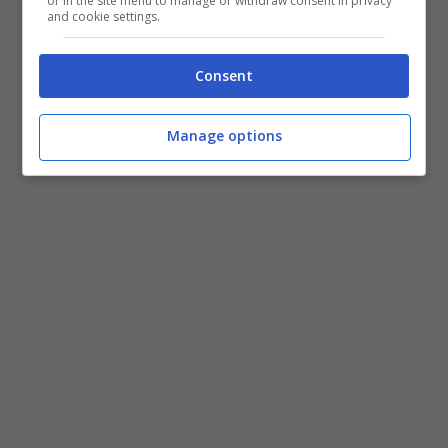
or in the site menu to manage or withdraw consent in privacy
quello di passare inosservata nonostante
and cookie settings.
abbia le carte in regola per
emergere
. Non si
Consent
è fatta attendere la risposta della Ventura.
Manage options
Le parole di Simona Ventura