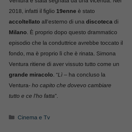
Ventura è stata segnata da una vicenda. Nel
2018, infatti il figlio
19enne
è stato
accoltellato
all’esterno di una
discoteca
di
Milano
. È proprio dopo questo drammatico
episodio che la conduttrice avrebbe toccato il
fondo, ma è proprio lì che è rinata. Simona
Ventura ritiene di aver vissuto tutto come un
grande miracolo
. “
Lì
– ha concluso la
Ventura-
ho capito che dovevo cambiare
tutto e ce l’ho fatta
”.
Categorie
Cinema e Tv