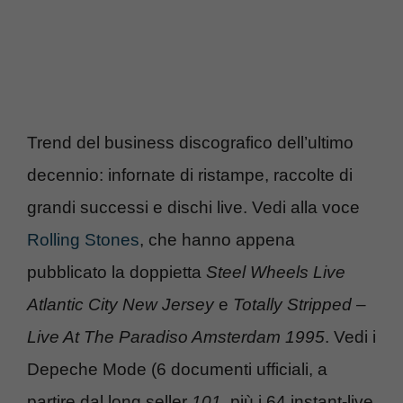
Trend del business discografico dell’ultimo
decennio: infornate di ristampe, raccolte di
grandi successi e dischi live. Vedi alla voce
Rolling Stones
, che hanno appena
pubblicato la doppietta
Steel Wheels Live
Atlantic City New Jersey
e
Totally Stripped –
Live At The Paradiso Amsterdam 1995
. Vedi i
Depeche Mode (6 documenti ufficiali, a
partire dal long seller
101
, più i 64 instant-live