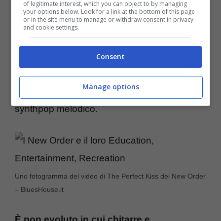
originale (Stephen Morris, Gillian Gilbert, più
of legitimate interest, which you can object to by managing
your options below. Look for a link at the bottom of this page
Sumner) si sono aggiunti da tempo i più
or in the site menu to manage or withdraw consent in privacy
and cookie settings.
giovani Phil Cunningham e Tom Chapman. Il
sound ha perso il tocco di Hook, a tutto
Consent
vantaggio della visione sumneriana
Manage options
largamente improntata sul versante del
synthpop melodico.
Uno fotogramma del video di The Perfect Kiss dei New Order
– BluesHouse.it
È pop evoluto in cui chitarre e