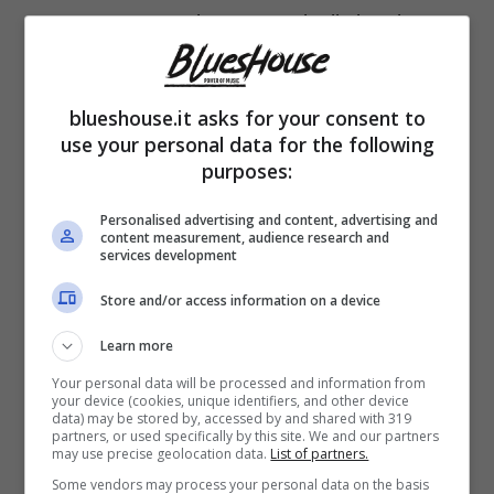
Lo scorso settembre era uscito il singolo
inedito
Be a rebel
, non molto esaltante a dire
il vero. Una canzoncina leggera (anche nelle
blueshouse.it asks for your consent to
versioni remix di Arthur Baker, JakoJako e
use your personal data for the following
purposes:
Mark Reeder) che ai bei tempi sarebbe stata
destinata a decorare il lato B di un pezzo di
Personalised advertising and content, advertising and
content measurement, audience research and
services development
maggior impatto. Nell’attesa di un piatto più
succulento, occorre dunque accontentarsi di
Store and/or access information on a device
due dischi che mettono in fila 21 brani (più
Learn more
l’intro wagneriano
Das Rheingold: Vorspiel
)
Your personal data will be processed and information from
your device (cookies, unique identifiers, and other device
pescati dal repertorio New Order/Joy
data) may be stored by, accessed by and shared with 319
partners, or used specifically by this site. We and our partners
may use precise geolocation data.
List of partners.
Division. A ciò che resta della formazione
Some vendors may process your personal data on the basis