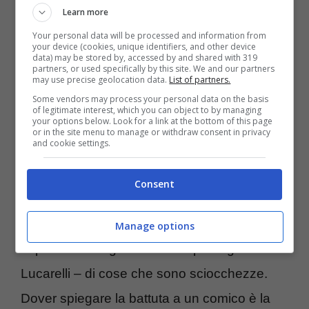
Mammuccari
ha riportato la sua versione dei
Learn more
fatti di uno scontro accaduto quattro
Your personal data will be processed and information from
your device (cookies, unique identifiers, and other device
settimane fa con la Lucarelli a Domenica In e
data) may be stored by, accessed by and shared with 319
partners, or used specifically by this site. We and our partners
la reazione di
Selvaggia
non si è fatta
may use precise geolocation data.
List of partners.
attendere: “C’è un registro di aggressività
Some vendors may process your personal data on the basis
of legitimate interest, which you can object to by managing
your options below. Look for a link at the bottom of this page
che non mi aspettavo – continua la donna –
or in the site menu to manage or withdraw consent in privacy
and cookie settings.
Sono cinque minuti che provo a dire
qualcosa, ogni monosillabo vengo sempre
Consent
interrotta, ogni volta si scomoda qualcosa
che non è accaduto qui, che la gente non
Manage options
capisce. Devo giustificarmi – prosegue la
Lucarelli – di cose che sono sciocchezze.
Dover spiegare la battuta a un comico è la