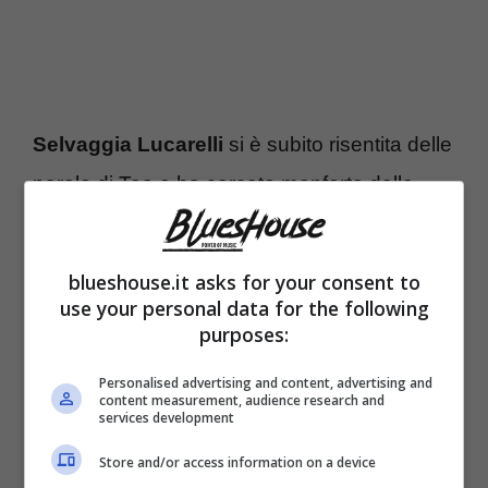
Selvaggia Lucarelli
si è subito risentita delle
parole di Teo e ha cercato manforte dalla
Carlucci
: “Scusa Milly, ma posso cominciare
un discorso e dire queste tre parole “mi fai
blueshouse.it asks for your consent to
tenerezza” e non riuscire più a dire niente?”
use your personal data for the following
purposes:
replica la donna parlando alla presentatrice:
“Speravo ci fosse una leggerezza che in
Personalised advertising and content, advertising and
content measurement, audience research and
realtà non c’è”.
services development
Store and/or access information on a device