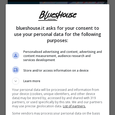
21 Maggio 2024
blueshouse.it asks for your consent to
use your personal data for the following
purposes:
Personalised advertising and content, advertising and
Eventi
content measurement, audience research and
services development
Castello delle Cerimonie,
Store and/or access information on a device
la speranza per
Learn more
“sopravvivere” è soltanto
Your personal data will be processed and information from
your device (cookies, unique identifiers, and other device
una: cosa cambia
data) may be stored by, accessed by and shared with 319
partners, or used specifically by this site. We and our partners
may use precise geolocation data.
List of partners.
Some vendors may process your personal data on the basis