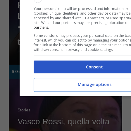
problemi di droga e quella
Your personal data will be processed and information fro
(cookies, unique identifiers, and other device data) may be
battuta a Pino Daniele:
accessed by and shared with 319 partners, or used specifica
site. We and our partners may use precise geolocation da
“Già mi sono fumato
partners.
Some vendors may process your personal data on the basis
tutti…”
interest, which you can object to by managing your option
for a link at the bottom of this page or in the site menu to
withdraw consent in privacy and cookie settings.
Consent
6 Giugno 2024
Manage options
Stories
Vasco Rossi, quella volta