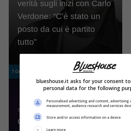
verità sugli inizi con Carlo
Verdone: “C’è stato un
posto da cui è partito
tutto”
7 Giugno 2024
blueshouse.it asks for your consent to
personal data for the following pur
Personalised advertising and content, advertising
measurement, audience research and services de
Stories
Store and/or access information on a device
Gianluca Grignani, i
Learn more