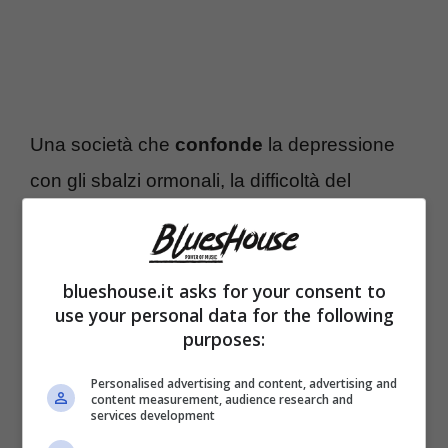
Una società che
confonde
la depressione
con gli sbalzi ormonali, la difficoltà del
distacco con la depressione post partum. Un
tabù
che deve essere spezzato e su cui
Levante chiama a raccolta
l’opinione
blueshouse.it asks for your consent to
use your personal data for the following
pubblica
. “
oscillavo tra la gioia di aver dato
purposes:
la vita e la tristezza di non avere più me.
Personalised advertising and content, advertising and
All’inizio pensavo fossero gli ormoni.
content measurement, audience research and
services development
Nessuno mi aveva preparata. Nemmeno mia