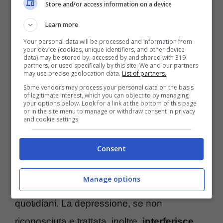
Store and/or access information on a device
madre
” Una chiamata alla quale abbia voluto
Learn more
rispondere con questo
articolo
per fare
Your personal data will be processed and information from
numero e parlarne
your device (cookies, unique identifiers, and other device
data) may be stored by, accessed by and shared with 319
partners, or used specifically by this site. We and our partners
may use precise geolocation data.
List of partners.
La
depressione post partum
colpisce dal
Some vendors may process your personal data on the basis
7% al 12% delle neo mamme
ed esordisce
of legitimate interest, which you can object to by managing
your options below. Look for a link at the bottom of this page
or in the site menu to manage or withdraw consent in privacy
tra la
sesta
e la
dodicesima settimana
and cookie settings.
dopo la nascita. Tra i sintomi si riscontrano
Consent
un sentimento di
tristezza
senza un motivo
evidenziato,
irritabilità
,
facile al pianto
e
Manage options
non in grado di
affrontare
gli impegni
quotidiani. La depressione, se non
riconosciuta e trattata, inoltre,
interferisce