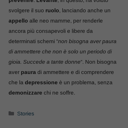
prevenire
.
Levante
, in questo, ha voluto
svolgere il suo
ruolo
, lanciando anche un
appello
alle neo mamme, per renderle
ancora più consapevoli e libere da
determinati schemi “
non bisogna aver paura
di ammettere che non è solo un periodo di
gioia. Succede a tante donne
“. Non bisogna
aver
paura
di ammettere e di comprendere
che la
depressione
è un problema, senza
demonizzare
chi ne soffre.
Categorie
Stories