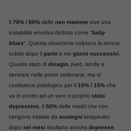
Il
70% /
8
0%
delle
neo mamme
vive una
instabilità emotiva definita come “
baby
blues
“. Questa situazione colpisce la donna
subito dopo il
parto
e nei
giorni successivi
.
Questo stato di
disagio
, però, tende a
rientrare nelle prime settimane, ma si
costituisce patologico per il
10% /
15%
che
va in contro ad un vero e proprio
stato
depressivo
. Il
50%
delle madri che non
vengono trattate da
sostegni
terapeutici
dopo
sei mesi
risultano ancora
depresse
,