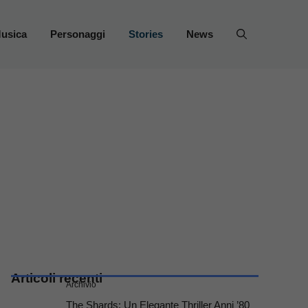
usica
Personaggi
Stories
News
Articoli recenti
Archivio
The Shards: Un Elegante Thriller Anni ’80