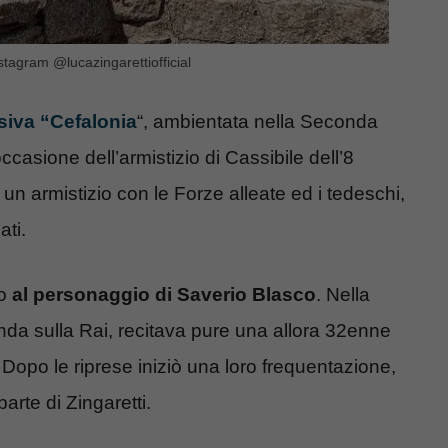
stagram @lucazingarettiofficial
isiva “Cefalonia
“, ambientata nella Seconda
ccasione dell’armistizio di Cassibile dell’8
ò un armistizio con le Forze alleate ed i tedeschi,
ati.
to
al personaggio di Saverio Blasco
. Nella
onda sulla Rai, recitava pure una allora 32enne
. Dopo le riprese iniziò una loro frequentazione,
arte di Zingaretti.