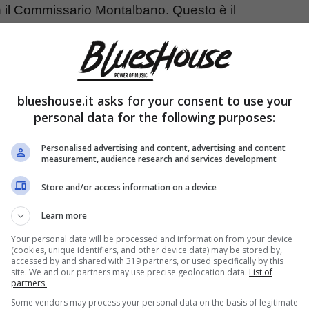
n il Commissario Montalbano. Questo è il
 aumentare la popolarità di Zingaretti. Il quale
ere incontrato la sua Luisa.
blueshouse.it asks for your consent to use your
i, galeotto fu il set
personal data for the following purposes:
Personalised advertising and content, advertising and content
measurement, audience research and services development
Store and/or access information on a device
Learn more
Your personal data will be processed and information from your device
(cookies, unique identifiers, and other device data) may be stored by,
accessed by and shared with 319 partners, or used specifically by this
site. We and our partners may use precise geolocation data.
List of
partners.
Some vendors may process your personal data on the basis of legitimate