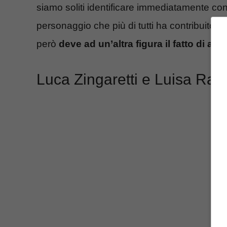
siamo soliti identificare immediatamente co
personaggio che più di tutti ha contribuito ad
però
deve ad un’altra figura il fatto di av
Luca Zingaretti e Luisa Ranier