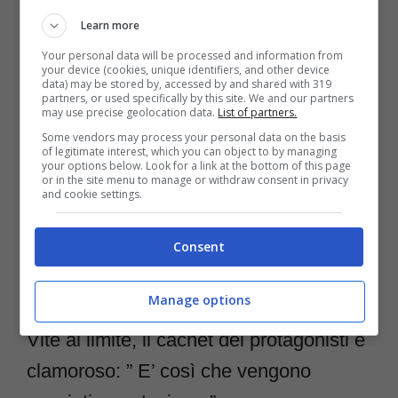
partecipante di “Vite al Limite”: ecco cosa ha
Learn more
detto sul noto programma e sul dottor
Your personal data will be processed and information from
Nowzaradan. Una protagonista della nota
your device (cookies, unique identifiers, and other device
data) may be stored by, accessed by and shared with 319
trasmissione “Vite al Limite” ha gettato ombre
partners, or used specifically by this site. We and our partners
may use precise geolocation data.
List of partners.
con una confessione a dir poco scioccante,
Some vendors may process your personal data on the basis
of legitimate interest, which you can object to by managing
lasciando tutti senza parole. Cosa è
your options below. Look for a link at the bottom of this page
or in the site menu to manage or withdraw consent in privacy
successo e chi raccontato tutto? Il
and cookie settings.
programma, molto seguito …
Leggi tutto
Consent
Categorie
Cinema e Tv
Manage options
Vite al limite, il cachet dei protagonisti è
clamoroso: ” E’ così che vengono