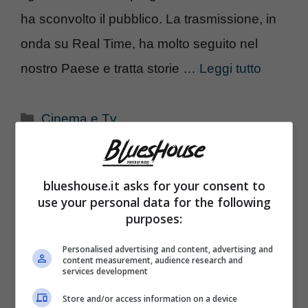
ha sconvolto il pubblico. La trasmissione, in
onda su Real Time, ha molto seguito nel
nostro Paese e tratta storie …
Leggi tutto
Categorie
Cinema e Tv
“È tutta una finzione” tremenda
confessione su “Vite al Limite”. Parla
blueshouse.it asks for your consent to
use your personal data for the following
lei…
purposes:
14 Novembre 2023
di
Paola Saija
Personalised advertising and content, advertising and
content measurement, audience research and
services development
Parole dure quelle dichiarate da un’ex
Store and/or access information on a device