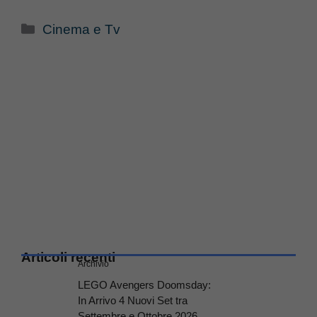
Categorie
Cinema e Tv
Articoli recenti
Archivio
LEGO Avengers Doomsday:
In Arrivo 4 Nuovi Set tra
Settembre e Ottobre 2026