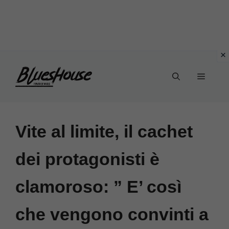
Vai
Menu
al
contenuto
Vite al limite, il cachet
dei protagonisti è
clamoroso: ” E’ così
che vengono convinti a