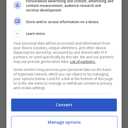
Personalised advertising and content, advertising and
content measurement, audience research and
salute drammatiche
, superando ad
services development
esempio i 200 kg di peso corporeo e
Store and/or access information on a device
perdendo addirittura la mobilità.
Learn more
Your personal data will be processed and information from
Con l’aiuto di Nowzaradan, che ha metodi
your device (cookies, unique identifiers, and other device
data) may be stored by, accessed by and shared with 319
sicuramente alquanto duri, questi individui si
partners, or used specifically by this site. We and our partners
may use precise geolocation data.
List of partners.
rimettono in gioco e raggiungono spesso e
Some vendors may process your personal data on the basis
of legitimate interest, which you can object to by managing
volentieri risultati da urlo (
la trasformazione di
your options below. Look for a link at the bottom of this page
or in the site menu to manage or withdraw consent in privacy
Ola è tra le più scioccanti
). C’è una domanda
and cookie settings.
che i telespettatori si pongono: i pazienti di
Consent
Dottor Now percepiscono un compenso? A
quanto pare, come per tutti i programmi
Manage options