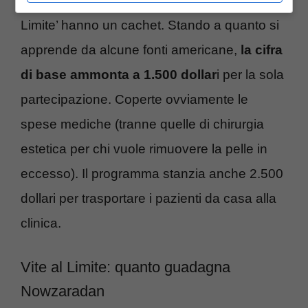
televisivi, anche i protagonisti di ‘Vite al
Limite’ hanno un cachet. Stando a quanto si
apprende da alcune fonti americane,
la cifra
di base ammonta a 1.500 dollar
i per la sola
partecipazione. Coperte ovviamente le
spese mediche (tranne quelle di chirurgia
estetica per chi vuole rimuovere la pelle in
eccesso). Il programma stanzia anche 2.500
dollari per trasportare i pazienti da casa alla
clinica.
Vite al Limite: quanto guadagna
Nowzaradan