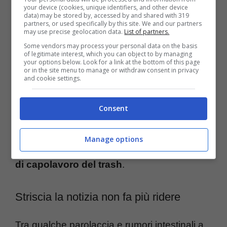
di non fare più beneficenza:
“Per questo
your device (cookies, unique identifiers, and other device
data) may be stored by, accessed by and shared with 319
lascio Fedez
, che tra l’altro è morbosamente
partners, or used specifically by this site. We and our partners
may use precise geolocation data.
List of partners.
attratto dalla cacca”.
Some vendors may process your personal data on the basis
of legitimate interest, which you can object to by managing
your options below. Look for a link at the bottom of this page
or in the site menu to manage or withdraw consent in privacy
Alla fine è solo uno scherzo
, organizzato
and cookie settings.
ad arte proprio da “Striscia la notizia”. La
Consent
trasmissione di Antonio Ricci si è
specializzata nel fare dei videomontaggi, ed
Manage options
anche stavolta si raggiungono
nuove vette
di capolavoro del trash
.
Striscia la notizia non fa più ridere
Tra qualche parolaccia e rumori intestinali a