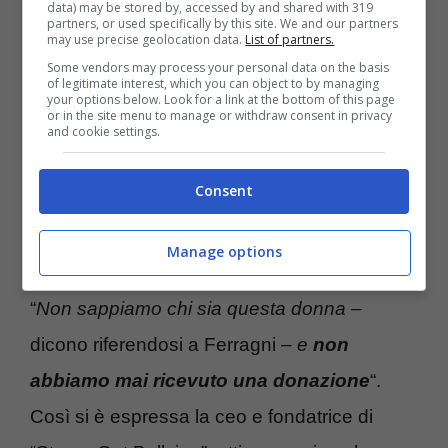
data) may be stored by, accessed by and shared with 319
partners, or used specifically by this site. We and our partners
quale l’imprenditrice promise di donare i
may use precise geolocation data.
List of partners.
proventi derivati dalla vendita della bambola
Some vendors may process your personal data on the basis
of legitimate interest, which you can object to by managing
– si starebbe rivelando una totale
your options below. Look for a link at the bottom of this page
or in the site menu to manage or withdraw consent in privacy
and cookie settings.
messinscena. L’associazione stessa, tramite
le parole dell’amministratore delegato
Ross
Consent
Ellis
, ha tenuto a specificare la più completa
estraneità ai fatti.
Manage options
“
Non sappiamo chi sia questa donna
–
dicono riferendosi a Ferragni –
e
non
abbiamo mai ricevuto una donazione
“.
Così si è espressa la ceo e fondatrice di