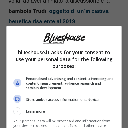
volta, ad aver animato la discussione è la
bambola Trudi
,
oggetto di un’iniziativa
benefica risalente al 2019
.
blueshouse.it asks for your consent to
use your personal data for the following
purposes:
Personalised advertising and content, advertising and
content measurement, audience research and
services development
Store and/or access information on a device
Learn more
A quanto pare, persino la collaborazione con
Your personal data will be processed and information from
l’
associazione “Stomp Out Bullying”
– alla
your device (cookies, unique identifiers, and other device