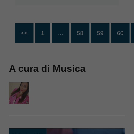
<<
1
…
58
59
60
A cura di Musica