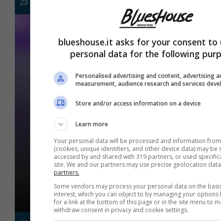
23 Ottobre 2023
blueshouse.it asks for your consent to
personal data for the following pur
Personalised advertising and content, advertising 
measurement, audience research and services dev
Store and/or access information on a device
Musica
Learn more
Pink è malata: la popstar
Your personal data will be processed and information from
cancella tutti i live. Cosa
(cookies, unique identifiers, and other device data) may be 
accessed by and shared with 319 partners, or used specifical
site. We and our partners may use precise geolocation dat
sta succedendo
partners.
Some vendors may process your personal data on the basis 
interest, which you can object to by managing your options
for a link at the bottom of this page or in the site menu to 
withdraw consent in privacy and cookie settings.