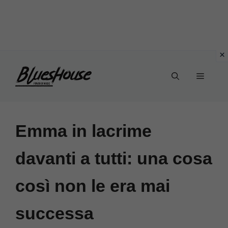
Vai
Menu
al
contenuto
Emma in lacrime
davanti a tutti: una cosa
così non le era mai
successa