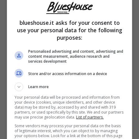
enorme successo. Nelle scorse ore, però
qualcosa ha spiazzato la cantante e le
blueshouse.it asks for your consent to
immagini sono immediatamente diventate
use your personal data for the following
purposes:
virale sui social.
Personalised advertising and content, advertising and
content measurement, audience research and
Emma si trovava a
Milano
in occasione di un
services development
firmacopie
, quando all’improvviso le viene
Store and/or access information on a device
comunicato qualcosa, a quel punto non è
Learn more
riuscita a trattenersi scoppiando a piangere.
Your personal data will be processed and information from
Nel dettaglio, mentre si trovava in quel luogo
your device (cookies, unique identifiers, and other device
data) may be stored by, accessed by and shared with 319
partners, or used specifically by this site. We and our partners
le è stato riferito che il suo album “Souvenir”
may use precise geolocation data.
List of partners.
aveva conquistato la
vetta della hit parade
,
Some vendors may process your personal data on the basis
of legitimate interest, which you can object to by managing
L’artista salentina ricevendo l’ufficialità di
your options below. Look for a link at the bottom of this page