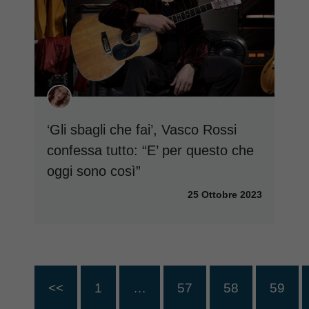
‘Gli sbagli che fai’, Vasco Rossi
confessa tutto: “E’ per questo che
oggi sono così”
25 Ottobre 2023
<<
1
…
57
58
59