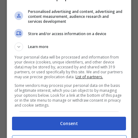
7 dicembre
ed eleggerà il
vincitore
della
Personalised advertising and content, advertising and
content measurement, audience research and
diciassettesima edizione della versione
services development
italiana del talent show musicale. Intanto,
Store and/or access information on a device
impazzano già i pronostici.
Learn more
Your personal data will be processed and information from
Secondo quanto riporta la redazione di
your device (cookies, unique identifiers, and other device
data) may be stored by, accessed by and shared with 319
Tuttosport
, la favorita sarebbe
Angelica
partners, or used specifically by this site. We and our partners
may use precise geolocation data.
List of partners.
Bove
(team Ambra Angiolini) quotata
Some vendors may process your personal data on the basis
of legitimate interest, which you can object to by managing
mediamente a
3.0
, seguita dai
Sickteens
your options below. Look for a link at the bottom of this page
or in the site menu to manage or withdraw consent in privacy
(team Morgan) quotati a
4.0
. Subito dopo,
and cookie settings.
nelle previsioni dei bookmakers troviamo,
Consent
entrambi a 5.0,
Niccolò Selmi
(team