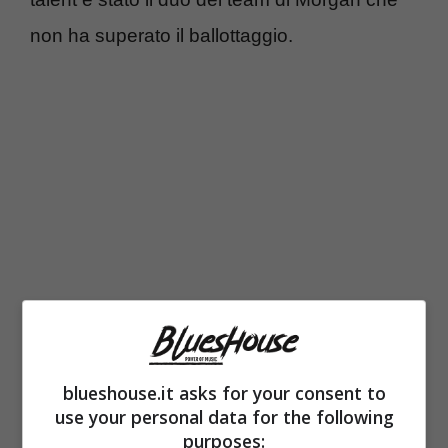
non ha superato il ballottaggio.
Adesso l’appuntamento è al prossimo Live,
blueshouse.it asks for your consent to
in programma
giovedì 2 novembre
, ma tutti
use your personal data for the following
non attendono altro che la finale che si terrà il
purposes: