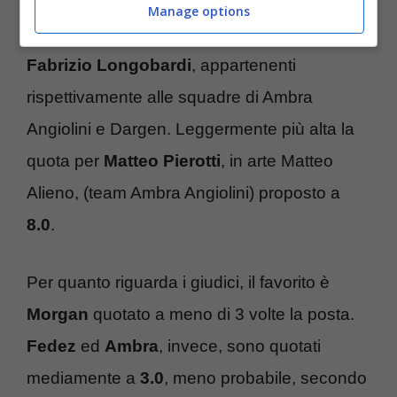
Morgan) e
Maria Tomba
(team Fedez).
Manage options
Quotati a
7,5
, invece,
Gaetano De Caro
e
Fabrizio Longobardi
, appartenenti
rispettivamente alle squadre di Ambra
Angiolini e Dargen. Leggermente più alta la
quota per
Matteo Pierotti
, in arte Matteo
Alieno, (team Ambra Angiolini) proposto a
8.0
.
Per quanto riguarda i giudici, il favorito è
Morgan
quotato a meno di 3 volte la posta.
Fedez
ed
Ambra
, invece, sono quotati
mediamente a
3.0
, meno probabile, secondo