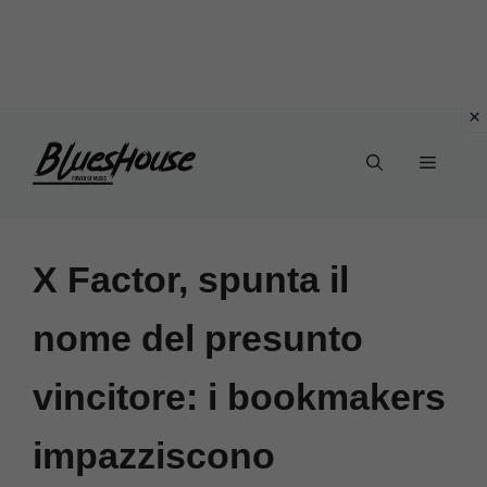
Vai
Menu
al
contenuto
X Factor, spunta il
nome del presunto
vincitore: i bookmakers
impazziscono