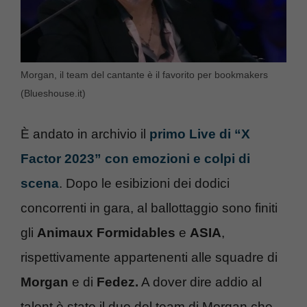
Morgan, il team del cantante è il favorito per bookmakers
(Blueshouse.it)
È andato in archivio il
primo Live di “X
Factor 2023” con emozioni e colpi di
scena
. Dopo le esibizioni dei dodici
concorrenti in gara, al ballottaggio sono finiti
gli
Animaux Formidables
e
ASIA
,
rispettivamente appartenenti alle squadre di
Morgan
e di
Fedez.
A dover dire addio al
talent è stato il duo del team di Morgan che