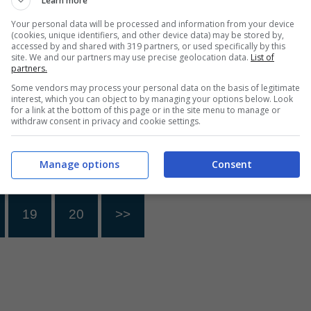
Learn more
Your personal data will be processed and information from your device
a cuore
Ex gieffina rivela: “Ho
(cookies, unique identifiers, and other device data) may be stored by,
accessed by and shared with 319 partners, or used specifically by this
l suicidio del
avuto un aborto”. Il
site. We and our partners may use precise geolocation data.
List of
partners.
Non pensavo
dramma vissuto
Some vendors may process your personal data on the basis of legitimate
vrebbe fatto”
accanto al compagno
interest, which you can object to by managing your options below. Look
for a link at the bottom of this page or in the site menu to manage or
26 Ottobre 2023
26 Ottobre 2023
withdraw consent in privacy and cookie settings.
Manage options
Consent
19
20
>>