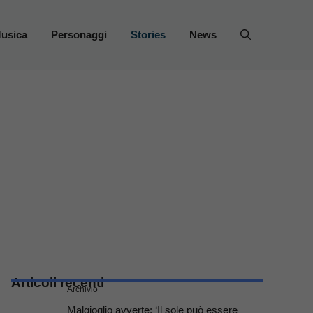
usica
Personaggi
Stories
News
Articoli recenti
Archivio
Malgioglio avverte: ‘Il sole può essere