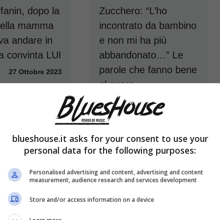
ffanin, dopo la
Zucchero: “L’ho
 della mamma
incontrato da bambino
va andare in
e non mi ha più
ha convinta LUI
abbandonato…” Le
parole che fanno bene
27 Ottobre 2023
al cuore
26 Ottobre 2023
blueshouse.it asks for your consent to use your
personal data for the following purposes:
Personalised advertising and content, advertising and content
measurement, audience research and services development
Store and/or access information on a device