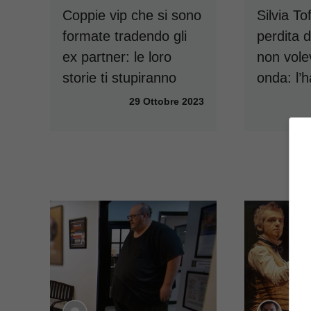
Coppie vip che si sono
Silvia To
formate tradendo gli
perdita
ex partner: le loro
non vole
storie ti stupiranno
onda: l’
29 Ottobre 2023