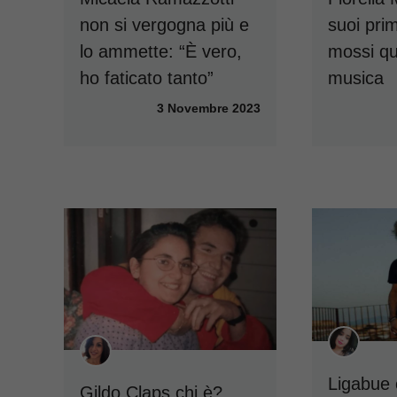
non si vergogna più e
suoi prim
lo ammette: “È vero,
mossi qui
ho faticato tanto”
musica
3 Novembre 2023
Ligabue 
Gildo Claps chi è?