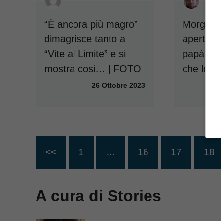
“È ancora più magro”
Morgan 
dimagrisce tanto a
aperto su
“Vite al Limite” e si
papà: “
mostra cosi… | FOTO
che lo a
26 Ottobre 2023
<<
1
…
16
17
18
A cura di Stories