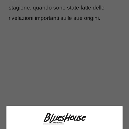
stagione, quando sono state fatte delle
rivelazioni importanti sulle sue origini.
Infatti, Jon Snow viene presentato come il
figlio illegittimo di
Eddard ‘Ned’ Stark,
Lord di