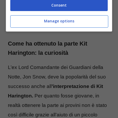
Consent
più appassionante, anche se il merito del suo
successo va anche all’attore che lo ha
Manage options
interpretato, Kit Harington.
Come ha ottenuto la parte Kit
Harington: la curiosità
L’ex Lord Comandante dei Guardiani della
Notte, Jon Snow, deve la popolarità del suo
successo anche all
’interpretazione di Kit
Harington.
Per quanto fosse giovane, in
realtà ottenere la parte ai provini non è stato
così difficile grazie all’aiuto di un piccolo