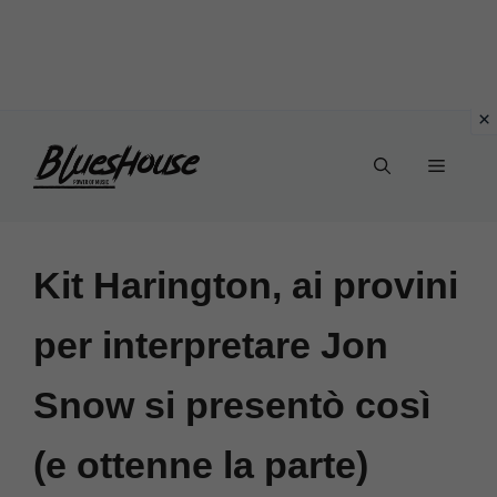
Vai
Menu
al
contenuto
Kit Harington, ai provini
per interpretare Jon
Snow si presentò così
(e ottenne la parte)