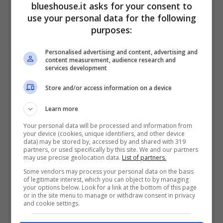
blueshouse.it asks for your consent to
Grande Inverno e Protettore del Nord.
use your personal data for the following
Proprio per questo motivo a Jon viene
purposes:
attribuito il cognome di
“Snow”,
in quanto
Personalised advertising and content, advertising and
content measurement, audience research and
secondo la tradizione viene dato questo
services development
appellativo ai figli illegittimi del Nord di alto
Store and/or access information on a device
lignaggio.
Learn more
Your personal data will be processed and information from
Nel corso delle stagioni, però, si scopre che
your device (cookies, unique identifiers, and other device
data) may be stored by, accessed by and shared with 319
Jon Snow è il figlio della sorella minore di
partners, or used specifically by this site. We and our partners
may use precise geolocation data.
List of partners.
Ned,
Lyanna Stark
e il suo vero padre è il
Some vendors may process your personal data on the basis
of legitimate interest, which you can object to by managing
principe Rhaegar Targaryen,
diventando
your options below. Look for a link at the bottom of this page
or in the site menu to manage or withdraw consent in privacy
così di fatto il legittimo erede al trono. La
and cookie settings.
storia di Jon Snow diventa dunque sempre