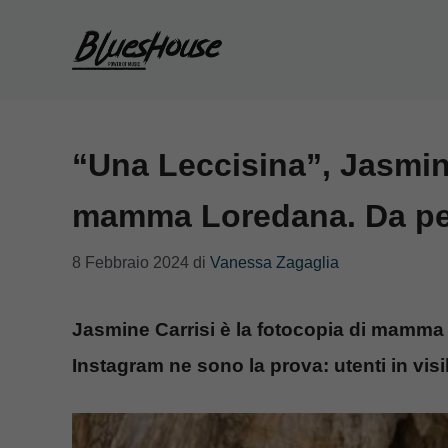
Vai
al
contenuto
“Una Leccisina”, Jasmine
mamma Loredana. Da per
8 Febbraio 2024
di
Vanessa Zagaglia
Jasmine Carrisi è la fotocopia di mamma 
Instagram ne sono la prova: utenti in visib