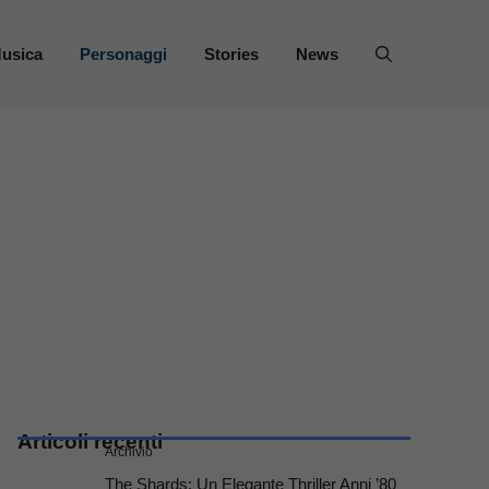
usica
Personaggi
Stories
News
Articoli recenti
Archivio
The Shards: Un Elegante Thriller Anni ’80