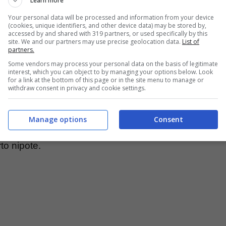
Learn more
Your personal data will be processed and information from your device
(cookies, unique identifiers, and other device data) may be stored by,
accessed by and shared with 319 partners, or used specifically by this
site. We and our partners may use precise geolocation data.
List of
partners.
Some vendors may process your personal data on the basis of legitimate
interest, which you can object to by managing your options below. Look
for a link at the bottom of this page or in the site menu to manage or
withdraw consent in privacy and cookie settings.
entaneamente focalizzate sul
piccolo Axel Lupo
. Il
 il 25 gennaio scorso
sotto lo sguardo rapito
Manage options
Consent
Albano Carrisi e Romina Power. I cui pensieri,
to nipote.