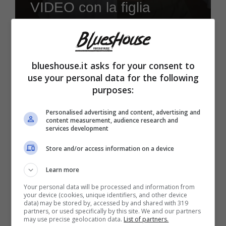
VIDEO con la figlia
26 Giugno 2024
blueshouse.it asks for your consent to
use your personal data for the following
purposes:
Personalised advertising and content, advertising and
content measurement, audience research and
Stories
services development
Alfonso Signorini, come si
Store and/or access information on a device
comportava quando
Learn more
veniva picchiato a scuola:
Your personal data will be processed and information from
your device (cookies, unique identifiers, and other device
data) may be stored by, accessed by and shared with 319
“Ero uno str***o. Li
partners, or used specifically by this site. We and our partners
may use precise geolocation data.
List of partners.