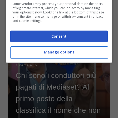
fregavo qui”
Some vendors may process your personal data on the basis
of legitimate interest, which you can object to by managing
your options below. Look for a link at the bottom of this page
or in the site menu to manage or withdraw consent in privacy
and cookie settings.
26 Giugno 2024
Consent
Manage options
Cinema e Tv
Chi sono i conduttori più
pagati di Mediaset? Al
primo posto della
classifica il nome che non