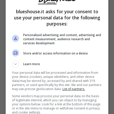
altrettanta passione la gravidanza della loro
blueshouse.it asks for your consent to
quartogenita
Romina Jr
. Quest’ultima, al
use your personal data for the following
purposes:
fianco del compagno Stefano Rastelli, ha
deciso di sperimentare
la gioia più grande
Personalised advertising and content, advertising and
content measurement, audience research and
di tutte
: quella della maternità.
services development
Store and/or access information on a device
Suo figlio Axel Lupo, venuto al mondo la
Learn more
notte scorsa,
pesa 3 kg e 100 grammi
e
Your personal data will be processed and information from
your device (cookies, unique identifiers, and other device
“
gode di ottima salute
” proprio come la sua
data) may be stored by, accessed by and shared with 319
partners, or used specifically by this site. We and our partners
coraggiosa mamma. Finalmente, dopo
may use precise geolocation data.
List of partners.
averlo tenuto nascosto per mesi, il mistero
Some vendors may process your personal data on the basis
of legitimate interest, which you can object to by managing
your options below. Look for a link at the bottom of this page
concernente il nome del piccolo è stato
or in the site menu to manage or withdraw consent in privacy
and cookie settings.