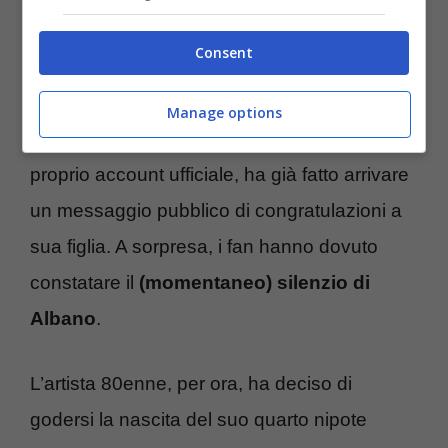
svelato.
Consent
In queste ore, gli utenti dei social si sono
riversati su Instagram per scoprire se il
Manage options
cantante di Cellino San Marco, tramite il
proprio account ufficiale, ha già fatto arrivare
un messaggio pubblico di congratulazioni a
sua figlia. A sorpresa, i fan hanno dovuto
constatare il
(momentaneo) silenzio di
Albano
.
L’artista 80enne, per ora, ha deciso di
godersi la nascita del suo quarto nipote