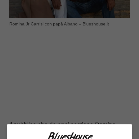
Romina Jr Carrisi con papà Albano – Blueshouse.it
Il pubblico che da anni sostiene Romina
Power e Albano Carrisi ha seguito con