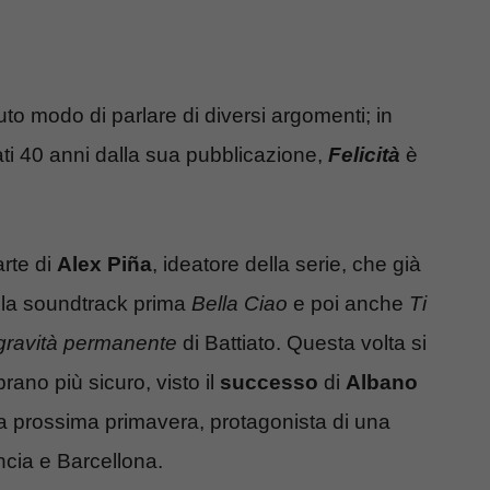
to modo di parlare di diversi argomenti; in
ti 40 anni dalla sua pubblicazione,
Felicità
è
rte di
Alex Piña
, ideatore della serie, che già
lla soundtrack prima
Bella Ciao
e poi anche
Ti
 gravità permanente
di Battiato. Questa volta si
rano più sicuro, visto il
successo
di
Albano
la prossima primavera, protagonista di una
ncia e Barcellona.