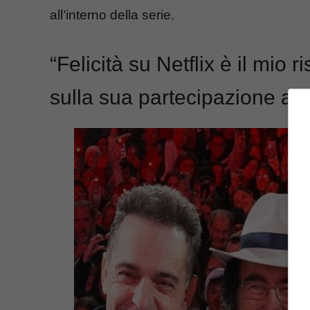
all’interno della serie.
“Felicità su Netflix è il mio 
sulla sua partecipazione all