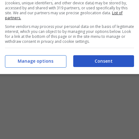
(cookies, unique identifiers, and other device data) may be stored by,
accessed by and shared with 319 partners, or used specifically by this
site. We and our partners may use precise geolocation data.
List of
partners.
Some vendors may process your personal data on the basis of legitimate
interest, which you can object to by managing your options below. Look
for a link at the bottom of this page or in the site menu to manage or
withdraw consent in privacy and cookie settings.
Manage options
Consent
Blueshouse.it)