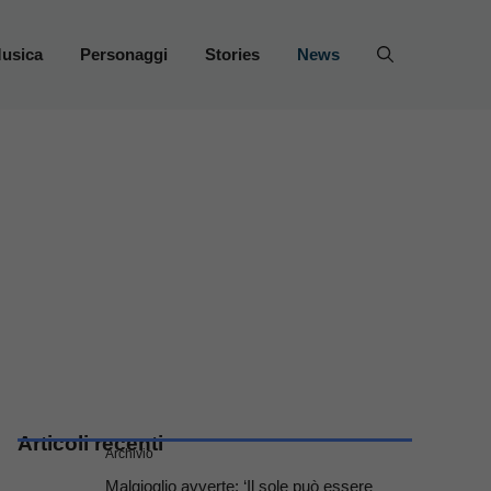
usica
Personaggi
Stories
News
Articoli recenti
Archivio
Malgioglio avverte: ‘Il sole può essere