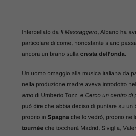
Interpellato da
Il Messaggero
, Albano ha avu
particolare di come, nonostante siano passa
ancora un brano sulla
cresta dell’onda
.
Un uomo omaggio alla musica italiana da pa
nella produzione madre aveva introdotto ne
amo
di Umberto Tozzi e
Cerco un centro di
può dire che abbia deciso di puntare su un b
proprio in
Spagna
che lo vedrò, proprio nel
tournée
che toccherà Madrid, Siviglia, Vale