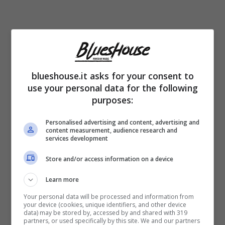
blueshouse.it asks for your consent to
use your personal data for the following
Nel frattempo, Bublé recita in piccolissimi
purposes:
ruoli in televisione, come in una puntata di “X
Personalised advertising and content, advertising and
Files” o nel film “Duets”.
La svolta arriva nel
content measurement, audience research and
services development
2003
, quando viene ingaggiato per suonare
Store and/or access information on a device
alla festa di matrimonio di Brian Mulroney,
Learn more
l’allora Primo Ministro canadese. Alla festa
Your personal data will be processed and information from
incontra il
produttore della Warner Bros.
your device (cookies, unique identifiers, and other device
data) may be stored by, accessed by and shared with 319
David Foster
, il quale resta colpito dalle sue
partners, or used specifically by this site. We and our partners