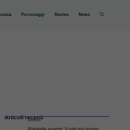
usica
Personaggi
Stories
News
Articoli recenti
Archivio
Malgioglio avverte: ‘Il sole può essere