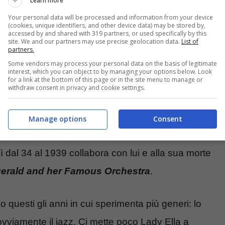
Learn more
Your personal data will be processed and information from your device
(cookies, unique identifiers, and other device data) may be stored by,
accessed by and shared with 319 partners, or used specifically by this
site. We and our partners may use precise geolocation data.
List of
partners.
Some vendors may process your personal data on the basis of legitimate
interest, which you can object to by managing your options below. Look
se.it)
for a link at the bottom of this page or in the site menu to manage or
withdraw consent in privacy and cookie settings.
Manage options
Consent
lem, Ella viene notata dal batterista
Chick Webb
 dal 34 al 1939 collabora con lui e alla sua morte
tgerald and her Famous Orchestra
.
no questi gli anni in cui sperimenta più generi: lo
vviamente il jazz. Ci mette poco Lady Ella a