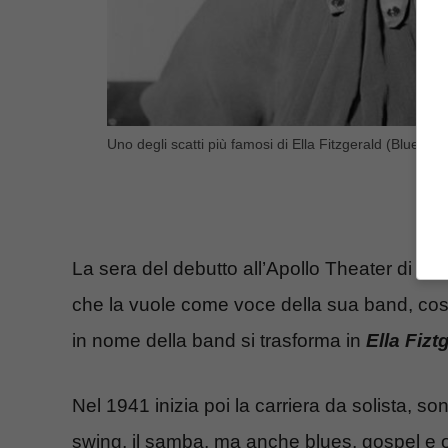
Uno degli scatti più famosi di Ella Fitzgerald (Blueshou
La sera del debutto all’Apollo Theater di Har
che la vuole come voce della sua band, così
in nome della band si trasforma in
Ella Fiz
Nel 1941 inizia poi la carriera da solista, so
swing, il samba, ma anche blues, gospel e o