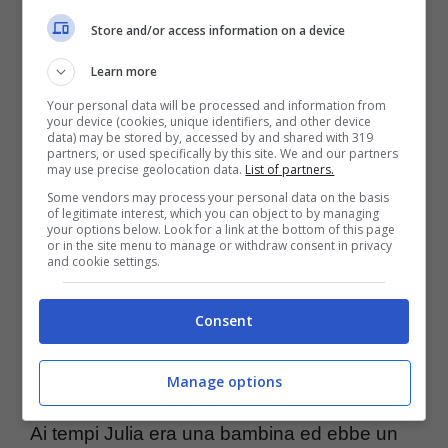
Store and/or access information on a device
Learn more
Your personal data will be processed and information from
Ora però il rapporto è migliorato, per
your device (cookies, unique identifiers, and other device
data) may be stored by, accessed by and shared with 319
fortuna.
E dovrebbe essere sempre così
partners, or used specifically by this site. We and our partners
may use precise geolocation data.
List of partners.
una volta che il tempo è passato e ha
Some vendors may process your personal data on the basis
of legitimate interest, which you can object to by managing
aggiustato certe situazioni.
Specialmente
your options below. Look for a link at the bottom of this page
or in the site menu to manage or withdraw consent in privacy
quando ci sono dei figli di mezzo
. Questo
and cookie settings.
è un concetto che Teo ha capito benissimo
Consent
proprio grazie ad una discussione con la
ragazza.
Manage options
Ai tempi Julia era una bambina ed ebbe un