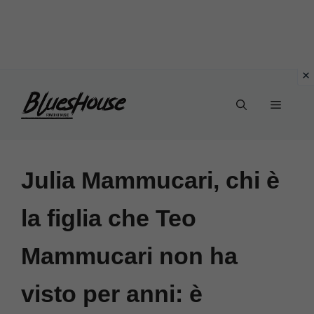
Vai
Menu
al
contenuto
Julia Mammucari, chi è
la figlia che Teo
Mammucari non ha
visto per anni: è