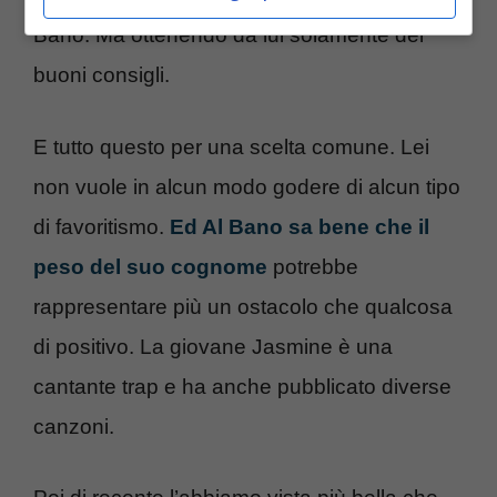
Bano. Ma ottenendo da lui solamente dei
buoni consigli.
E tutto questo per una scelta comune. Lei
non vuole in alcun modo godere di alcun tipo
di favoritismo.
Ed Al Bano sa bene che il
peso del suo cognome
potrebbe
rappresentare più un ostacolo che qualcosa
di positivo. La giovane Jasmine è una
cantante trap e ha anche pubblicato diverse
canzoni.