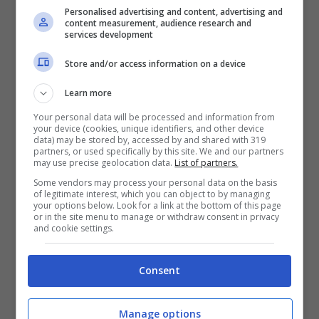
Personalised advertising and content, advertising and
raccomandata, di potere vivere nel lusso
content measurement, audience research and
services development
senza avere faticato per guadagnarsi tutto
Store and/or access information on a device
questo.
Ma se pure fosse lei che colpa ne
ha?
Allora è tutta invidia quella che muove i
Learn more
suoi detrattori dal mettersi a fare i grossi
Your personal data will be processed and information from
your device (cookies, unique identifiers, and other device
data) may be stored by, accessed by and shared with 319
davanti allo schermo di un pc o di uno
partners, or used specifically by this site. We and our partners
may use precise geolocation data.
List of partners.
smartphone.
Some vendors may process your personal data on the basis
of legitimate interest, which you can object to by managing
your options below. Look for a link at the bottom of this page
Lei comunque, da par suo, ha già dimostrato
or in the site menu to manage or withdraw consent in privacy
and cookie settings.
di essersi guadagnata tutto quello che ha
facendo ricorso alle sue sole forze. La bella
Consent
Jasmine si è data alla carriera nel mondo
Manage options
della musica, seguendo le orme di papà Al