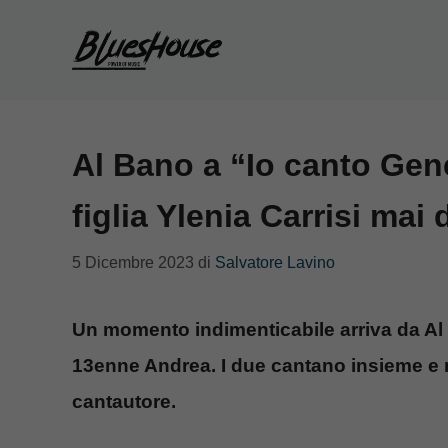
Vai
al
contenuto
Al Bano a “Io canto Gene
figlia Ylenia Carrisi mai
5 Dicembre 2023
di
Salvatore Lavino
Un momento indimenticabile arriva da Al
13enne Andrea. I due cantano insieme e met
cantautore.