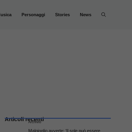
usica
Personaggi
Stories
News
Articoli recenti
Archivio
Malgioglio avverte: ‘Il sole può essere