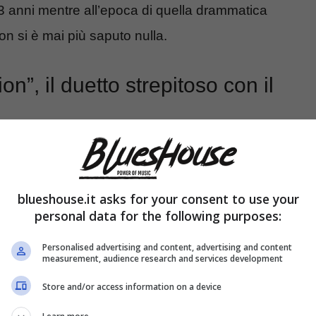
3 anni mentre all’epoca di quella drammatica
n si è mai più saputo nulla.
n”, il duetto strepitoso con il
blueshouse.it asks for your consent to use your
personal data for the following purposes:
Personalised advertising and content, advertising and content
measurement, audience research and services development
Store and/or access information on a device