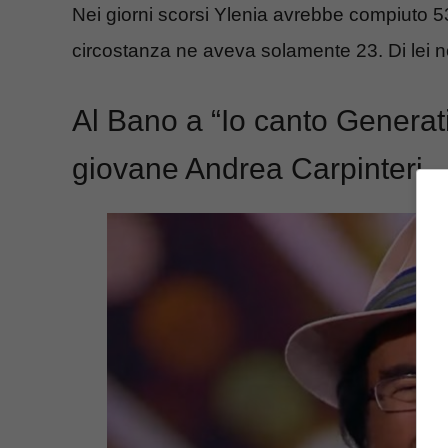
Nei giorni scorsi Ylenia avrebbe compiuto 5
circostanza ne aveva solamente 23. Di lei no
Al Bano a “Io canto Generatio
giovane Andrea Carpinteri