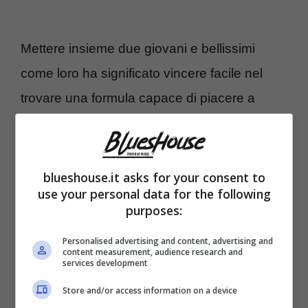
Mettere insieme due giovani e bellissimi
come loro ha significato vincere facile nel
trovare una formula capace di piacere a
milioni di telespettatori. Ed oggi anche qui in
Italia tutti tessono le lodi di Jasmine. Con
ovviamente mamma Loredana Lecciso in
blueshouse.it asks for your consent to
use your personal data for the following
prima fila.
purposes:
La compagna di Al Bano già la settimana
Personalised advertising and content, advertising and
content measurement, audience research and
services development
scorsa aveva postato una clip nella quale
mostrava a tutti la bellezza e la bravura di
Store and/or access information on a device