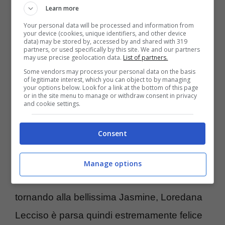
sua figlia in occasione della puntata di
Learn more
debutto a “Ballando con le Stelle” Georgia.
Your personal data will be processed and information from
your device (cookies, unique identifiers, and other device
data) may be stored by, accessed by and shared with 319
partners, or used specifically by this site. We and our partners
Per fortuna lì non succede come in Italia,
may use precise geolocation data.
List of partners.
Some vendors may process your personal data on the basis
dove infervorano le polemiche ad ogni
of legitimate interest, which you can object to by managing
your options below. Look for a link at the bottom of this page
puntata.
Cosa che ha spinto Teo
or in the site menu to manage or withdraw consent in privacy
and cookie settings.
Mammucari a prendersi gioco della giuria
a modo suo
. Ed ora c’è chi auspica
che i
Consent
membri possano cambiare a partire
Manage options
dall’edizione del prossimo anno
.
tornando alla bellissima Jasmine, Loredana
Lecciso è parsa quindi estremamente felice