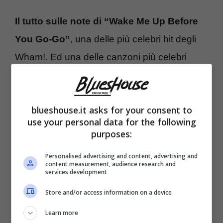
Il tutto sulle note di “Wake Me Up Before
You Go-Go”
, una delle più celebri hit degli
Wham!. Ed una delle canzoni più celebri
interpretate dalla voce del compianto George
Michael. Il pubblico ha acclamato Jasmine
blueshouse.it asks for your consent to
ed Irakli.
use your personal data for the following
purposes:
Ed in tanti ora desiderano che la coppia vista
Personalised advertising and content, advertising and
sulla pista da ballo in tv possa diventare tale
content measurement, audience research and
services development
anche nella realtà. Ma chissà, lui è abituato a
Store and/or access information on a device
farsi vedere con donne bellissime, sempre
Learn more
per il suo lavoro di ballerino professionista.