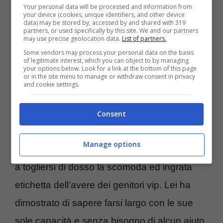
Your personal data will be processed and information from
Per quanto riguarda lei, l’ultima
your device (cookies, unique identifiers, and other device
data) may be stored by, accessed by and shared with 319
frequentazione nota la voleva con un certo
partners, or used specifically by this site. We and our partners
may use precise geolocation data.
List of partners.
Alessandro Greco, solo omonimo del noto
Some vendors may process your personal data on the basis
of legitimate interest, which you can object to by managing
conduttore televisivo.
your options below. Look for a link at the bottom of this page
or in the site menu to manage or withdraw consent in privacy
and cookie settings.
In merito alla sua esibizione in tv, Jasmine
avrà certamente fatto emozionare mamma e
Consent
papà.
Loredana Lecciso può andare fiera
Manage options
della bravura di sua figlia
, che già è riuscita
a togliersi di dosso la scomoda ed ingrata
etichetta dell’avere dei genitori vip. Lei ha
dimostrato di sapere farsi largo con le sue
sole capacità e senza bisogno di alcun aiuto.