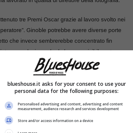
avorato in qualità di direttore della fotografia.
ottenuto tre Premi Oscar grazie al lavoro svolto nei
mperatore”. Ginoble potrebbe avere diverse porte
hetto che invece sembrerebbe concentrato fin
ziato una relazione che lo ha reso visibilmente
lle Bertolini.
, perché è nata questa voce
blueshouse.it asks for your consent to use your
personal data for the following purposes:
Personalised advertising and content, advertising and content
measurement, audience research and services development
Store and/or access information on a device