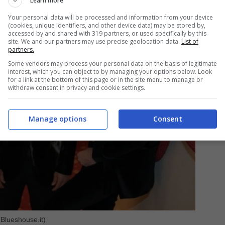
Learn more
Your personal data will be processed and information from your device
(cookies, unique identifiers, and other device data) may be stored by,
accessed by and shared with 319 partners, or used specifically by this
site. We and our partners may use precise geolocation data.
List of
partners.
Some vendors may process your personal data on the basis of legitimate
interest, which you can object to by managing your options below. Look
for a link at the bottom of this page or in the site menu to manage or
withdraw consent in privacy and cookie settings.
Manage options
Consent
Blueshouse.it)