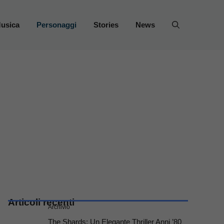
usica
Personaggi
Stories
News
Articoli recenti
Archivio
The Shards: Un Elegante Thriller Anni ’80