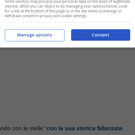
Some vendors may process your personal data on the basis of legitimate
interest, which you can object to by managing your options below. Look
for a link at the bottom of this page or in the site menu to manage or
withdraw consent in privacy and cookie settings.
Manage options
Consent
ndo con le stelle”
con la sua storica fidanzata