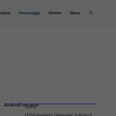
usica
Personaggi
Stories
News
Articoli recenti
Archivio
LEGO Avengers Doomsday: In Arrivo 4