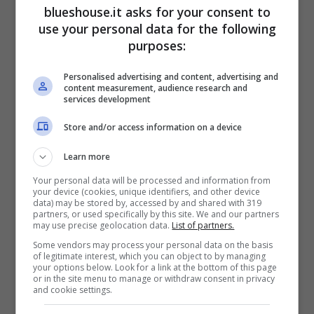
blueshouse.it asks for your consent to
use your personal data for the following
purposes:
Con Lorenzo Tano, la sintonia venutasi a
Personalised advertising and content, advertising and
creare nella pista da ballo è sfociata in un
content measurement, audience research and
services development
rapporto ben più profondo al di fuori della
Store and/or access information on a device
sala prove. Al punto tale che, da qualche
mese a questa parte, la classe 1998 e il figlio
Learn more
di Rocco Siffredi
sono inseparabili
.
Your personal data will be processed and information from
your device (cookies, unique identifiers, and other device
data) may be stored by, accessed by and shared with 319
partners, or used specifically by this site. We and our partners
may use precise geolocation data.
List of partners.
Anche con i precedenti allievi di “Ballando
Some vendors may process your personal data on the basis
con le Stelle”, ciò nonostante, l’insegnante di
of legitimate interest, which you can object to by managing
your options below. Look for a link at the bottom of this page
danza sembrerebbe aver mantenuto dei
or in the site menu to manage or withdraw consent in privacy
and cookie settings.
rapporti meravigliosi. Ne è una testimonianza