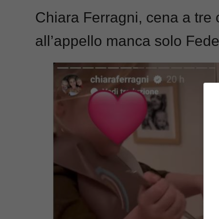
Chiara Ferragni, cena a tre 
all’appello manca solo Fed