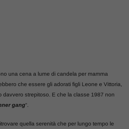
traggono una cena a lume di candela per mamma
bero che essere gli adorati figli Leone e Vittoria,
io davvero strepitoso. E che la classe 1987 non
nner gang
“.
e ritrovare quella serenità che per lungo tempo le