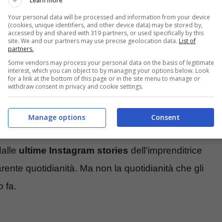
Learn more
Your personal data will be processed and information from your device
(cookies, unique identifiers, and other device data) may be stored by,
accessed by and shared with 319 partners, or used specifically by this
site. We and our partners may use precise geolocation data.
List of
partners.
Some vendors may process your personal data on the basis of legitimate
interest, which you can object to by managing your options below. Look
for a link at the bottom of this page or in the site menu to manage or
withdraw consent in privacy and cookie settings.
 ritraeva accanto al marito e la mancanza di post
Manage options
Consent
 “Ferragnez” sembrerebbe essere arrivata
dalle
ultime Instagram stories
dell’imprenditrice
ente quotidianità. Ma non la quotidianità che gli
 fa.