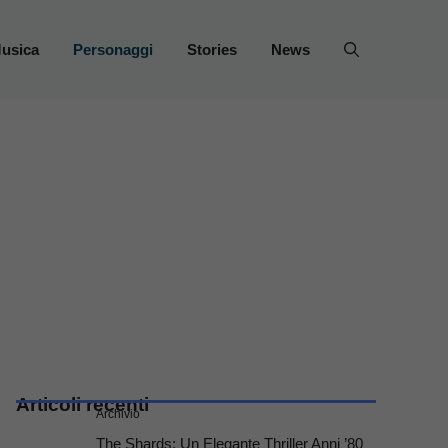
usica
Personaggi
Stories
News
Articoli recenti
Archivio
The Shards: Un Elegante Thriller Anni ’80