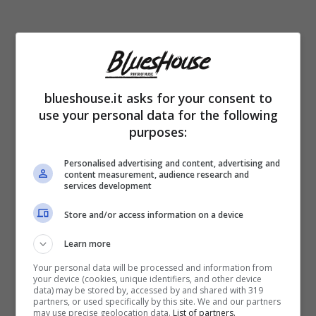
Da questa mattina circolavano voci sulla
possibile iscrizione nel registro degli indagati
blueshouse.it asks for your consent to
per
truffa aggravata
di
Chiara Ferragni
in
use your personal data for the following
relazione al caso dei pandori, scoppiato
purposes:
dopo la multa dell’Antitrust
. Qualche ora
Personalised advertising and content, advertising and
fa, la decisione della Procura di Milano è
content measurement, audience research and
services development
arrivata: l’influencer e l’amministratore
Store and/or access information on a device
delegato di Balocco,
Alessandra
Balocco
Learn more
sono entrambe
indagate
, ma,
come riporta
Your personal data will be processed and information from
la redazione di
Rai News
, non hanno
your device (cookies, unique identifiers, and other device
data) may be stored by, accessed by and shared with 319
ricevuto alcun
avviso di garanzia
.
partners, or used specifically by this site. We and our partners
may use precise geolocation data.
List of partners.