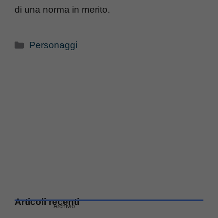
di una norma in merito.
Categorie
Personaggi
Articoli recenti
Archivio