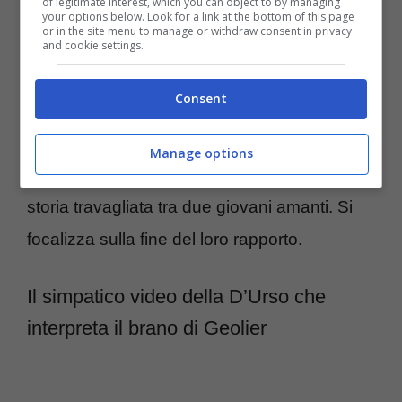
of legitimate interest, which you can object to by managing
your options below. Look for a link at the bottom of this page
or in the site menu to manage or withdraw consent in privacy
Geolier è un artista molto seguito sui social,
and cookie settings.
specialmente dagli ascoltatori più giovani.
“I
Consent
p’ me, tu p’ te” è un omaggio alla sua città
e alla sua cultura
. Al suo popolo. La
Manage options
canzone racconta di un amore finito e di una
storia travagliata tra due giovani amanti. Si
focalizza sulla fine del loro rapporto.
Il simpatico video della D’Urso che
interpreta il brano di Geolier