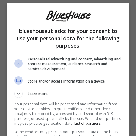
blueshouse.it asks for your consent to
use your personal data for the following
E così, dopo settimane di curiosità,
siamo
purposes:
giunti all’inizio del Festival di Sanremo
,
Personalised advertising and content, advertising and
content measurement, audience research and
giunto alla sua 74esima edizione.
30 le
services development
canzoni in gara
, già tutte analizzate dalla
Store and/or access information on a device
critica specializzata che ha avuto modo di
Learn more
ascoltarle in anteprima. Ma ormai ci siamo, e
Your personal data will be processed and information from
your device (cookies, unique identifiers, and other device
tutti avranno modo di ascoltare i brani dal
data) may be stored by, accessed by and shared with 319
partners, or used specifically by this site. We and our partners
vivo. Tra questi,
c’è molta attesa per il
may use precise geolocation data.
List of partners.
rapper Geolier
.
Some vendors may process your personal data on the basis