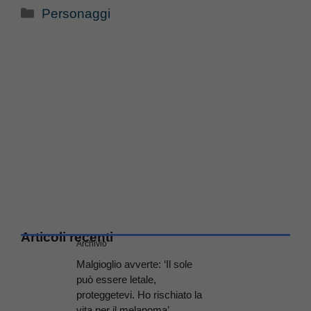
Categorie
Personaggi
Articoli recenti
Archivio
Malgioglio avverte: ‘Il sole
può essere letale,
proteggetevi. Ho rischiato la
vita per il melanoma’