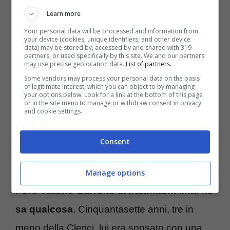
2009.
Learn more
Your personal data will be processed and information from
your device (cookies, unique identifiers, and other device
Maelle, Antonella Clerici e Vittorio Garrone
data) may be stored by, accessed by and shared with 319
partners, or used specifically by this site. We and our partners
may use precise geolocation data.
List of partners.
vivono tutti insieme nella loro casa di Arquata
Some vendors may process your personal data on the basis
Scrivia, in provincia di Alessandria, nel bel
of legitimate interest, which you can object to by managing
your options below. Look for a link at the bottom of this page
mezzo di un bosco.
Antonellina ha svelato
or in the site menu to manage or withdraw consent in privacy
and cookie settings.
di recente come “si impose” sul suo
fidanzato
già dopo pochissime settimane
Consent
che stavano insieme.
Manage options
Pure Vittorio Garrone di matrimoni finiti ne
sa qualcosa
. Cinquantasette anni, tre in
meno della Clerici, lui era sposato con una