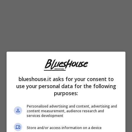
blueshouse.it asks for your consent to
use your personal data for the following
Poi lei e Giletti sono rimasti comunque in
purposes:
buoni rapporti. E dal 2007 al 2016 la Clerici si
Personalised advertising and content, advertising and
era fidanzata con il più giovane Eddy
content measurement, audience research and
services development
Martens, ballerino belga più giovane di lei di
Store and/or access information on a device
15 anni. I due hanno avuto la figlia Maelle nel