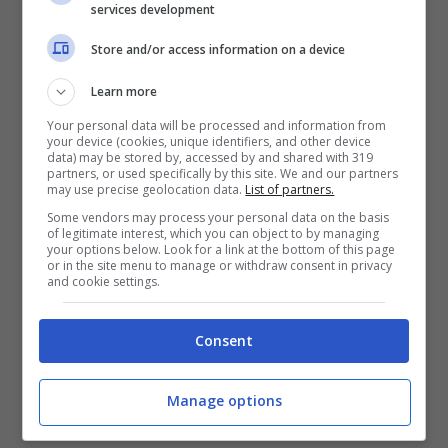
services development
Pavlovic, musicista di origine serba, vive a
Oslo, in Norvegia. Il suo lavoro musicale è
Store and/or access information on a device
molto apprezzato in tutto il mondo, nel quale
Learn more
fonde tradizione balcanica con una ricerca
Your personal data will be processed and information from
your device (cookies, unique identifiers, and other device
più moderna, tipica della Scandinavia. Il suo
data) may be stored by, accessed by and shared with 319
partners, or used specifically by this site. We and our partners
may use precise geolocation data.
List of partners.
concerto è molto atteso da tutti gli
Some vendors may process your personal data on the basis
appassionati, per scoprire un suono
of legitimate interest, which you can object to by managing
your options below. Look for a link at the bottom of this page
originalissimo che non si ascolta tutti i giorni.
or in the site menu to manage or withdraw consent in privacy
and cookie settings.
I musicisti che si esibiranno nelle tre
Consent
giornate del festival
Manage options
Sabato 16 marzo, alle ore 22:00 sempre