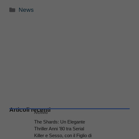
Categorie
News
Articoli recenti
Archivio
The Shards: Un Elegante
Thriller Anni ’80 tra Serial
Killer e Sesso, con il Figlio di